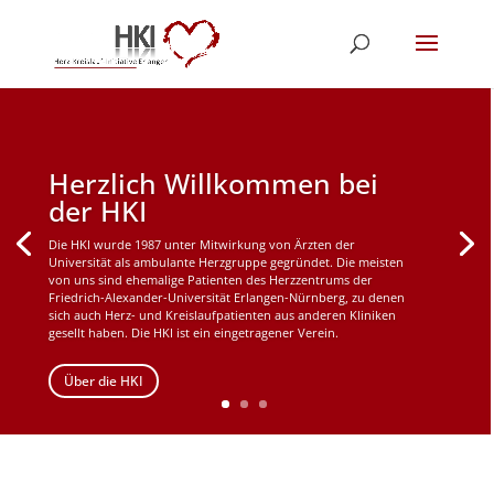
Herzlich Willkommen bei
der HKI
Die HKI wurde 1987 unter Mitwirkung von Ärzten der
Universität als ambulante Herzgruppe gegründet. Die meisten
von uns sind ehemalige Patienten des Herzzentrums der
Friedrich-Alexander-Universität Erlangen-Nürnberg, zu denen
sich auch Herz- und Kreislaufpatienten aus anderen Kliniken
gesellt haben. Die HKI ist ein eingetragener Verein.
Über die HKI