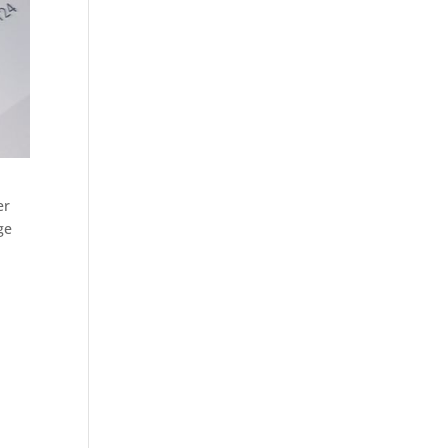
er
ge