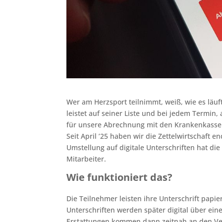
Wer am Herzsport teilnimmt, weiß, wie es läuft
leistet auf seiner Liste und bei jedem Termin,
für unsere Abrechnung mit den Krankenkasse
Seit April ’25 haben wir die Zettelwirtschaft 
Umstellung auf digitale Unterschriften hat d
Mitarbeiter.
Wie funktioniert das?
Die Teilnehmer leisten ihre Unterschrift papi
Unterschriften werden später digital über ein
Erstattungen kommen dann zeitnah an den Ve