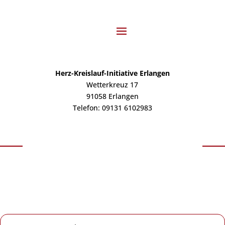
Herz-Kreislauf-Initiative Erlangen
Wetterkreuz 17
91058 Erlangen
Telefon: 09131 6102983
|
|
Impressum
Datenschutzerklärung
Cookie-Richtlinie (EU)
Herz-Kreislauf-Initiative Erlangen – 2022