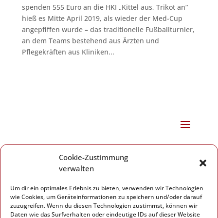
spenden 555 Euro an die HKI „Kittel aus, Trikot an“
hieß es Mitte April 2019, als wieder der Med-Cup
angepfiffen wurde – das traditionelle Fußballturnier,
an dem Teams bestehend aus Ärzten und
Pflegekräften aus Kliniken...
Herz-Kreislauf-Initiative Erlangen
Cookie-Zustimmung
Wetterkreuz 17
verwalten
91058 Erlangen
Telefon: 09131 6102983
Um dir ein optimales Erlebnis zu bieten, verwenden wir Technologien
wie Cookies, um Geräteinformationen zu speichern und/oder darauf
zuzugreifen. Wenn du diesen Technologien zustimmst, können wir
Daten wie das Surfverhalten oder eindeutige IDs auf dieser Website