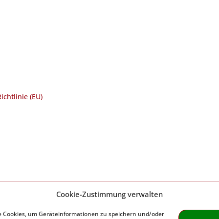
Herz-Kreislauf-Initiative Erlangen
Wetterkreuz 17
91058 Erlangen
Telefon: 09131 6102983
ichtlinie (EU)
Cookie-Zustimmung verwalten
ie Cookies, um Geräteinformationen zu speichern und/oder