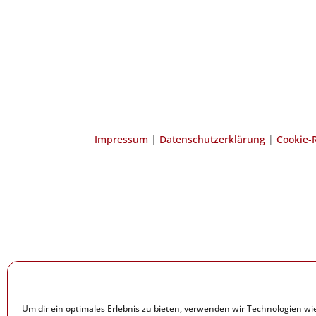
Kontakt
Weiterführende Links
Impressum
|
Datenschutzerklärung
|
Cookie-R
Herz-Kreislauf-Initiative Erlangen – 2024
Um dir ein optimales Erlebnis zu bieten, verwenden wir Technologien w