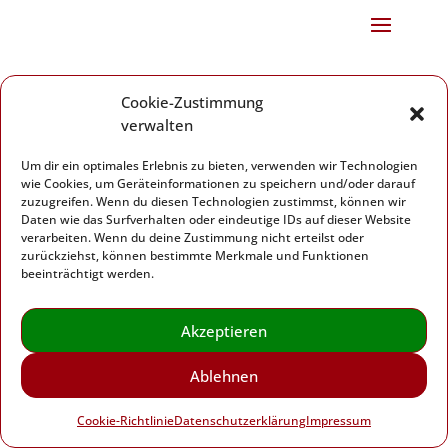
Herz-Kreislauf-Initiative Erlangen
Cookie-Zustimmung
Wetterkreuz 17
verwalten
91058 Erlangen
Telefon: 09131 6102983
Um dir ein optimales Erlebnis zu bieten, verwenden wir Technologien
wie Cookies, um Geräteinformationen zu speichern und/oder darauf
zuzugreifen. Wenn du diesen Technologien zustimmst, können wir
Daten wie das Surfverhalten oder eindeutige IDs auf dieser Website
verarbeiten. Wenn du deine Zustimmung nicht erteilst oder
zurückziehst, können bestimmte Merkmale und Funktionen
Impressum
|
Datenschutzerklärung
|
Cookie-
beeinträchtigt werden.
Richtlinie (EU)
Akzeptieren
Herz-Kreislauf-Initiative Erlangen – 2024
Ablehnen
Cookie-Richtlinie
Datenschutzerklärung
Impressum